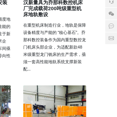
电话：
安装
汉新量具为乔那科数控机床
厂完成载荷200吨级重型机
床地轨敷设
精度地
在重型机床制造行业，地轨是保障
点击
性能的
设备精度与产能的 “核心基石”。乔
注于新
邮箱：1
那科数控装备作为国内重型数控龙
术企
门机床头部企业，为适配新款48
车间亟
米级重型龙门铣床的生产需求，亟
导向性
须一套高性能地轨系统支撑新装
配...