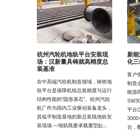
杭州汽轮机地轨平台安装现
新能
场：汉新量具铸就高精度总
化三
装基准
客户
在中高端汽轮机制造领域，铸铁地
制造
轨平台是保障机组总装精度与运行
能源
结构性能的“隐形基石”。杭州汽轮
SW3
机厂作为国内工业驱动装备龙头，
平台
其临平制造基地的新总装线地轨安
300
装现场 —地轨既要承载重型缸...
台，配.