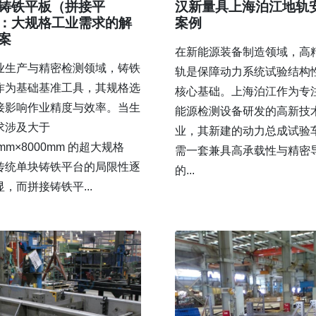
铸铁平板（拼接平
汉新量具上海泊江地轨
：大规格工业需求的解
案例
案
在新能源装备制造领域，高
业生产与精密检测领域，铸铁
轨是保障动力系统试验结构
作为基础基准工具，其规格选
核心基础。上海泊江作为专
接影响作业精度与效率。当生
能源检测设备研发的高新技
求涉及大于
业，其新建的动力总成试验
0mm×8000mm 的超大规格
需一套兼具高承载性与精密
传统单块铸铁平台的局限性逐
的...
，而拼接铸铁平...