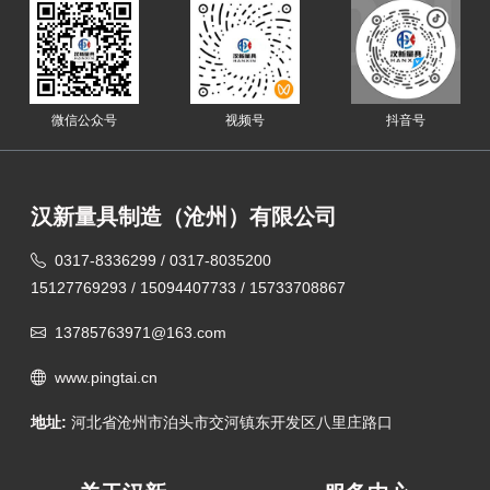
微信公众号
视频号
抖音号
汉新量具制造（沧州）有限公司
0317-8336299 / 0317-8035200
15127769293 / 15094407733 / 15733708867
13785763971@163.com
www.pingtai.cn
地址:
河北省沧州市泊头市交河镇东开发区八里庄路口