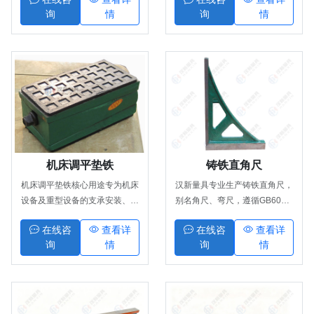
部件，适配各类机床设备的固定
振橡胶减振；隔振。安装机床不
询
情
询
情
与定位需求。三层防震垫铁结构
需设置地脚螺拴。调整机床水平
类型提供固定式与移动式两种选
高度范围大，精度高。适用于生
择，可根据生产场景灵活适配：
产流水线超长调整安装。橡胶耐
固定式适用于长期稳定作业的机
油脂，冷却剂 承载范围
床，移动式满足频繁调整机床位
800（N）-15000（N）调整垫
置的生产需求。三层防震垫铁核
铁主要用于各类机床，机械设备
心功能优势卓越减震性能：能有
下面，支撑机床机械重量，调整
效衰减机器自身振动，减少振动
机械设备平衡。使用本产品安装
力向外传导，同时阻止外部振动
机床不需设置地脚螺栓与地面固
力传入机床，从根源保证加工尺
定，调整垫铁稳定的垂直挠度，
机床调平垫铁
铸铁直角尺
寸精度与产
使机床
机床调平垫铁核心用途专为机床
汉新量具专业生产铸铁直角尺，
设备及重型设备的支承安装、水
别名角尺、弯尺，遵循GB6092-
平调整设计，是机床安装调试、
85标准，采用HT200-250灰铸
在线咨
查看详
在线咨
查看详
生产布局优化的关键配套部件，
铁材质，经时效去应力、精密刮
询
情
询
情
广泛适配多行业设备的固定与定
研工艺制成，刚性强不变形、精
位需求，为设备稳定运行提供基
度稳定。适用于机械加工、模具
础保障。机床调平垫铁结构与类
划线、设备装配调试、工件垂直
型结构形式：提供二层、三层两
度检测，性价比高，是工业车间
种结构选择，可根据设备承重、
常用基准检测量具，支持常规规