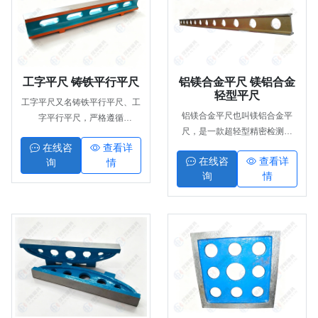
减震需求灵活适配；安装类型：
格现货供应。
分为固定式与移动式两类 -- 固定
式适用于长期稳定作业的设备场
景，移动式满足频繁调整设备位
置的柔性生产需求，适配生产布
工字平尺 铸铁平行平尺
铝镁合金平尺 镁铝合金
局
轻型平尺
工字平尺又名铸铁平行平尺、工
铝镁合金平尺也叫镁铝合金平
字平行平尺，严格遵循
尺，是一款超轻型精密检测平
JB/T7977-99、JB/T7974-99行
在线咨
查看详
尺，采用高强度铝镁合金材质一
业标准生产，采用HT250优质铸
在线咨
查看详
询
情
体成型，屈服强度高、抗弯曲不
铁材质，工作面经精密刮研、磨
询
情
易变形、自重轻便，超长尺寸单
削工艺加工。精度稳定、刚性
人即可操作。适用于纺织机校
强、不易变形，主要用于机床导
准、工件检验、精密划线、设备
轨直线度、平面度、平行度检
安装、工业工程施工找平，广泛
测，配合水平仪、千分尺、块规
用于纺织行业、机械检修、工装
完成设备找平、装配校正、工件
校正场景，精度稳定、携带使用
垂直度校验，是机械检修、设备
便捷，支持多规格现货与定制服
安装、精密检测的常用基准量
务。
具，多规格现货供应。