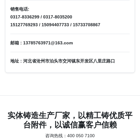
销售电话:
0317-8336299 / 0317-8035200
15127769293 / 15094407733 / 15733708867
邮箱 : 13785763971@163.com
地址 : 河北省沧州市泊头市交河镇东开发区八里庄路口
实体铸造生产厂家，以精工铸优质平
台附件，以诚信赢客户信赖
咨询热线：400 050 7100