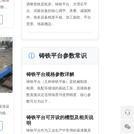
心基准
调整垫铁是机床、铸铁平台、大理石平
试验平
台、试验设备的核心调平、承重、减振附
，作为
件。很多设备精度不稳、加工振纹、平台
情
核心基
变形、地基翘边...
、产品
动机试
测等场
、刚性
数据.
铸铁平台参数常识
铸铁平台规格参数详解
铸铁平台（又称铸铁平板）是机械制造、
检测、装配等领域的基础工装，其规格参
数直接决定适用场景与使用精度，核心参
数可分为以下...
基准设
电话：
的稳定
铸铁平台可开设的槽型及相关说
加热成
明
情
用途叫
铸铁平台作为工业生产中常用的基准量具
，适配船