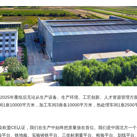
，2025年重组后无论从生产设备、生产环境、工艺创新、人才资源管理方面
1座10000平方米，加工车间3座各10000平方米，热处理车间1座2500
管理体系认证及欧盟CE认证，我们在生产中始终把质量放在首位。我们是中国北
验平台、铁地板、实验铸铁平台、三坐标测量平台、检验平台、划线平台