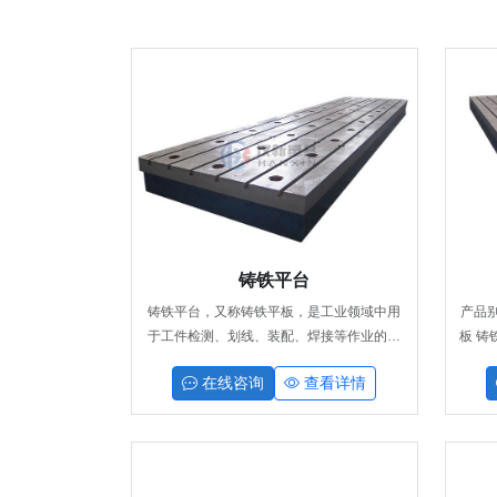
铸铁平台
铸铁平台，又称铸铁平板，是工业领域中用
产品
于工件检测、划线、装配、焊接等作业的关
板 铸
键平面基准量具。其外观多为箱体式结构，
板 
在线咨询
查看详情
工作面形状丰富，包括长方形、正方形、圆
（焊
形等，以满足不同场景的使用需求。
艺，
为平
质：
HB1