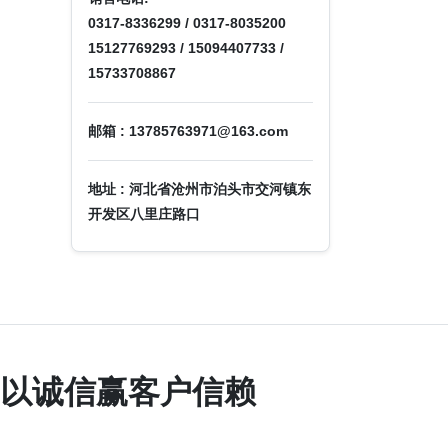
0317-8336299 / 0317-8035200
15127769293 / 15094407733 /
15733708867
邮箱 : 13785763971@163.com
地址 : 河北省沧州市泊头市交河镇东
开发区八里庄路口
以诚信赢客户信赖