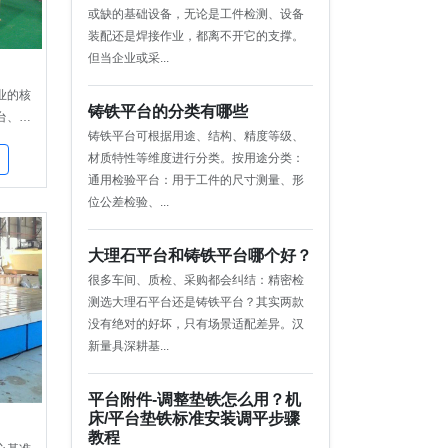
或缺的基础设备，无论是工件检测、设备
装配还是焊接作业，都离不开它的支撑。
但当企业或采...
业的核
铸铁平台的分类有哪些
台、钳
铸铁平台可根据用途、结构、精度等级、
台产品
情
材质特性等维度进行分类。按用途分类：
平台承
通用检验平台：用于工件的尺寸测量、形
攻丝、
位公差检验、...
提供平
操作与
大理石平台和铸铁平台哪个好？
很多车间、质检、采购都会纠结：精密检
测选大理石平台还是铸铁平台？其实两款
没有绝对的好坏，只有场景适配差异。汉
新量具深耕基...
平台附件-调整垫铁怎么用？机
床/平台垫铁标准安装调平步骤
教程