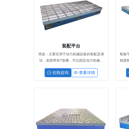
600
装配平台
用途：主要应用于动力机械设备的装配及调
检验
试，表面带有T形槽，可以固定动力机械设
精度
备，要求较大的装配平台，可以拼装使用。
测提
在线咨询
查看详情
材质：高强度铸铁HT200-300，工作面硬度
分场
为HB170-240，经过两次人工处理（人工退
验平
火600度-700度和自然时效2-3年）使用该产
准载
品的精度稳定，耐磨性能好。精度：按国家
度等
标准计量检定规程执行，分别为0、1、2、3
面，
四个等级。包装：均使用木制包装形式，平
件质
台表面用塑料膜封装，这种包装
模具