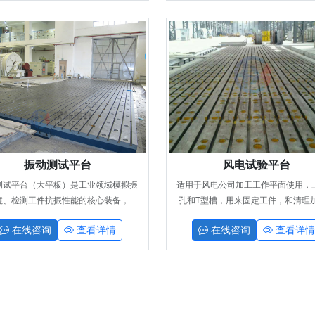
按用途叫 “精密研磨平板”“量具研磨平
舶、重型机械、钢结构等领域的火工
，适配精密零件平面研磨、量具校准研磨
求。
等高精度需求。
风电试验平台
振动测试平台
适用于风电公司加工工作平面使用，
测试平台（大平板）是工业领域模拟振
孔和T型槽，用来固定工件，和清理
境、检测工件抗振性能的核心装备，专
产生的铁屑。本设备主要用于风力发
机对拖机抗振寿命测试、汽车零部件振
在线咨询
查看详
在线咨询
查看详情
安装、试验时进行装夹连接；满足动
劳检测等场景设计，同时可满足精密测
时对平台的要求，保证试验的可靠性
准、机械检验、零件尺寸 / 形位偏差检
性。风电试验台制成筋板式和箱体式
紧密划线等多元需求。平台采用合格高
面有长方形、正方形或圆形，材料HT2
口铸铁 HT250-300 打造，工作面硬
300，QT400-600，ZG15-45。工
HB200-240，经 600℃-700℃两次人
刮研工艺，工作面上可加工V形、T形
火处理，彻底去除内应力，确保精度稳