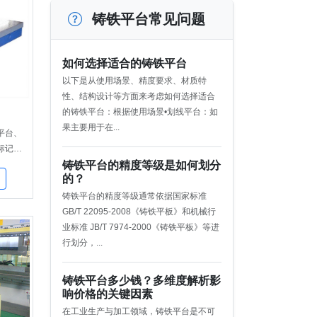
级。
铸铁平台常见问题
如何选择适合的铸铁平台
以下是从使用场景、精度要求、材质特
性、结构设计等方面来考虑如何选择适合
的铸铁平台：根据使用场景•划线平台：如
果主要用于在...
平台、
标记，
也可称
铸铁平台的精度等级是如何划分
情
的？
应用作
体，为
铸铁平台的精度等级通常依据国家标准
等划线
GB/T 22095-2008《铸铁平板》和机械行
划线位
业标准 JB/T 7974-2000《铸铁平板》等进
序提供
行划分，...
件、锻
前标记
铸铁平台多少钱？多维度解析影
响价格的关键因素
在工业生产与加工领域，铸铁平台是不可