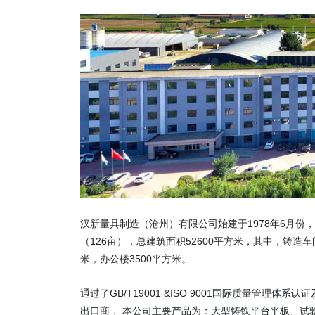
汉新量具制造（沧州）有限公司始建于1978年6月份
（126亩），总建筑面积52600平方米，其中，铸造车间
米，办公楼3500平方米。
通过了GB/T19001 &ISO 9001国际质量
出口商， 本公司主要产品为：大型铸铁平台平板、试