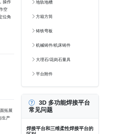
，操作
地轨地槽
作空
方箱方筒
定位角
铸铁弯板
机械铸件/机床铸件
大理石/花岗石量具
平台附件
3D 多功能焊接平台
常见问题
作面拓展
与生产
焊接平台和三维柔性焊接平台的