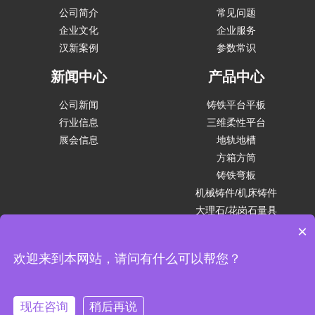
公司简介
常见问题
企业文化
企业服务
汉新案例
参数常识
新闻中心
产品中心
公司新闻
铸铁平台平板
行业信息
三维柔性平台
展会信息
地轨地槽
方箱方筒
铸铁弯板
机械铸件/机床铸件
大理石/花岗石量具
×
平台附件
欢迎来到本网站，请问有什么可以帮您？
汉新量具制造（沧州）有限公司 版权所有. 备案号:
冀ICP备2025128972号
汉新首页
关于我们
联系方式
现在咨询
稍后再说