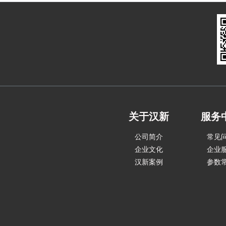
完成设备找平、装配校正、工件
格现货供应。
垂直度校验，是机械检修、设备
安装、精密检测的常用基准量
具，多规格现货供应。
关于汉新
服务
公司简介
常见
企业文化
企业
汉新案例
参数