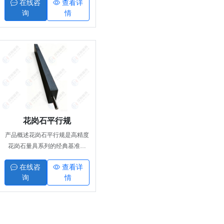
在线咨
查看详
质铸铁材质，工作面经精密刮研
询
情
工艺处理，精度稳定、刚性十
足、不易变形。主要用于狭长机
床导轨平面度、直线度检测，可
作为导轨刮削作业涂色研点的基
准研具，适配机床检修、导轨调
试、设备精度校准场景，标准使
用温度20±5℃，是机床精密校
正专用基准量具。
花岗石平行规
产品概述花岗石平行规是高精度
花岗石量具系列的经典基准部
件，采用优质花岗石材质，经过
在线咨
查看详
多次时效去应力、精密磨削、镜
询
情
面研磨工艺加工而成。产品整体
结构规整、工作面平直度高、相
对面平行度精度优异，具备极强
的整体稳定性，不易发生应力形
变。主要作为精密垫高、等高支