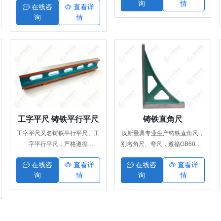
询
情
密刮研工艺制成。整体刚性强、
在线咨
查看详
磨工艺，贴合精准、间隙极小。
精度稳定、不易变形，主要用于
询
情
标准90°直角结构，支持0级、1
工件垂直度、平行度检测，可作
级双精度等级，自带隔热板，刚
为精密加工、划线装配、设备调
度强、弹性变形小，主要用于工
试的90°基准量具，是机械车间
件垂直度检测、精密划线、模具
常用的精密检测工具。
校验，广泛应用于机械加工、模
具制造、精密质检场景，精度稳
定、耐用性强，多规格现货供
应。
工字平尺 铸铁平行平尺
铸铁直角尺
工字平尺又名铸铁平行平尺、工
汉新量具专业生产铸铁直角尺，
字平行平尺，严格遵循
别名角尺、弯尺，遵循GB6092-
JB/T7977-99、JB/T7974-99行
85标准，采用HT200-250灰铸
在线咨
查看详
在线咨
查看详
业标准生产，采用HT250优质铸
铁材质，经时效去应力、精密刮
询
情
询
情
铁材质，工作面经精密刮研、磨
研工艺制成，刚性强不变形、精
削工艺加工。精度稳定、刚性
度稳定。适用于机械加工、模具
强、不易变形，主要用于机床导
划线、设备装配调试、工件垂直
轨直线度、平面度、平行度检
度检测，性价比高，是工业车间
测，配合水平仪、千分尺、块规
常用基准检测量具，支持常规规