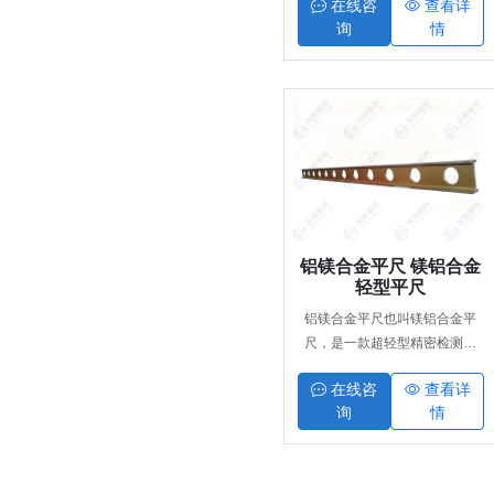
在线咨
查看详
热处理定型、精密磨削加工制
询
情
成，整体稳定不变形，标准1级
精度。主要用于机床几何精度检
验、工件垂直度检测、工装装配
校正与精密划线，座体宽大、摆
放稳固，是机械加工、车间质检
常用的高精度直角测量量具。
铝镁合金平尺 镁铝合金
轻型平尺
铝镁合金平尺也叫镁铝合金平
尺，是一款超轻型精密检测平
尺，采用高强度铝镁合金材质一
在线咨
查看详
体成型，屈服强度高、抗弯曲不
询
情
易变形、自重轻便，超长尺寸单
人即可操作。适用于纺织机校
准、工件检验、精密划线、设备
安装、工业工程施工找平，广泛