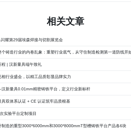
相关文章
具闪耀第29届埃森焊接与切割展览会
整个铸造行业的内卷乱象：重塑行业底气，从守住制造检测第一道防线开
程 | 汉新量具端午致礼
亮相行业盛会，以精工品质彰显品牌实力
汉新量具0.01mm精密铸铁平台，定义行业新标杆
双体系认证 + CE 认证筑牢品质根基
批次实验平台定制项目
的重型3000*6000mm和3000*8000mmT型槽铸铁平台产品各6块