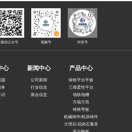
撑、平行定位基准使用，是机械
加工、模具检测、计量校准中保
证工件水平、等高、平行状态的
核心精密量具。产品应用广泛应
用于机械制造、模具加工、精密
计量检测、
微信公众号
视频号
抖音号
中心
新闻中心
产品中心
问题
公司新闻
铸铁平台平板
服务
行业信息
三维柔性平台
常识
展会信息
地轨地槽
方箱方筒
铸铁弯板
机械铸件/机床铸件
大理石/花岗石量具
平台附件