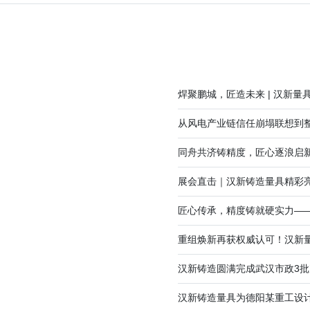
焊聚鹏城，匠造未来 | 汉新量
从风电产业链信任崩塌联想到
同舟共济铸精度，匠心逐浪启新
展会直击｜汉新铸造量具精彩
匠心传承，精度铸就硬实力——
重组焕新再获权威认可！汉新量具
汉新铸造圆满完成武汉市政3
汉新铸造量具为德阳某重工设计制造