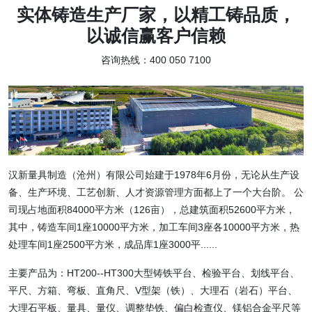
实体铸造生产厂家，以精工铸品质，
以诚信赢客户信赖
咨询热线：400 050 7100
汉新量具制造（沧州）有限公司始建于1978年6月份，无论从生产设
备、生产环境、工艺创新、人才资源管理方面都上了一个大台阶。 公
司现占地面积84000平方米（126亩），总建筑面积52600平方米，
其中，铸造车间1座10000平方米，加工车间3座各10000平方米，热
处理车间1座2500平方米，成品库1座3000平......
主要产品为：HT200--HT300大型铸铁平台、检验平台、划线平台、
平尺、方箱、弯板、直角尺、V型架（铁）、大理石（岩石）平台、
大理石平板、量具、量仪、调整垫铁、偏白检查仪、镁铝合金平尺等