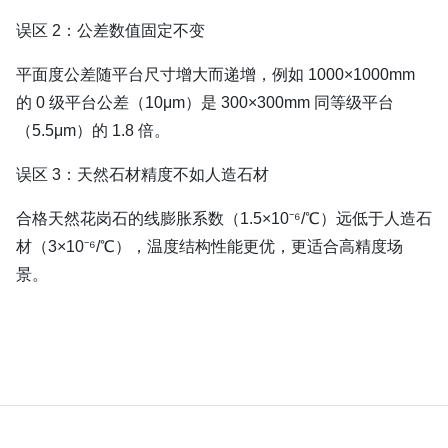
误区 2：公差数值固定不变
平面度公差随平台尺寸增大而递增，例如 1000×1000mm
的 0 级平台公差（10μm）是 300×300mm 同等级平台
（5.5μm）的 1.8 倍。
误区 3：天然石材精度不如人造石材
合格天然花岗石的线膨胀系数（1.5×10⁻⁶/℃）远低于人造石
材（3×10⁻⁶/℃），温度结构性能更优，更适合高精度场
景。