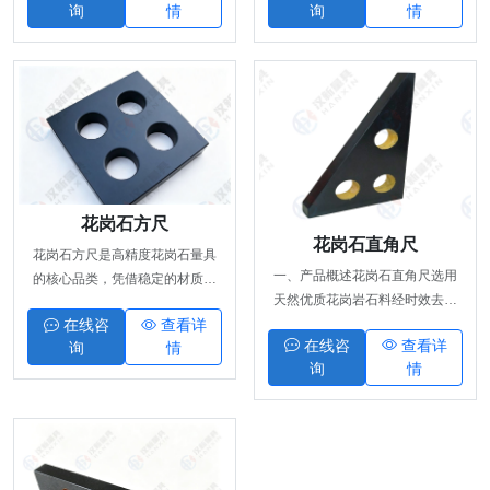
询
情
询
情
格岩石层，主要矿物成分为辉
概述大理石平板（平台）是以天
石、斜长石，含少量橄榄石、黑
然花岗石为原料制作的精密基准
云母及微量磁铁矿。经亿万年天
测量工具，精度按国家标准分为0
然时效，内应力完全消失，材质
级、1级、2级，是仪器仪表、精
极为稳定，几乎不受常规温差影
密工具、机械制件检验的理想基
响，不会因温度变化而发生变
准面，在高精度测量领域远超传
形。其结晶细密，质地坚硬，抗
统铸铁平台，广泛应用于工业生
压强度高达 2290 - 3750 公斤 / 平
产与实验室测量工作。大理石平
方厘米，硬度达莫氏硬度 6 - 7
板材质与工艺产品精选地下合格
花岗石方尺
级，比铸铁高
岩石层的济南青花岗石，历经亿
花岗石直角尺
花岗石方尺是高精度花岗石量具
万年
一、产品概述花岗石直角尺选用
的核心品类，凭借稳定的材质性
天然优质花岗岩石料经时效去应
能与精准的测量精度，广泛应用
力、精密研磨加工而成，属于高
在线咨
查看详
于机械制造、模具加工、精密检
在线咨
查看详
询
情
精度基准量具，广泛用于机械加
测、计量校准、设备装配等各类
询
情
工、模具制造、精密计量、设备
精密工况。产品主要用于检测工
检修、工装装配行业。依靠石材
件平面度、垂直度误差，同时可
耐磨、不易变形、不生锈、温度
作为精密划线、工装装配、设备
形变系数小的特性，用来检测零
调试的基准量具，是精密加工与
部件垂直度、相邻面夹角、平面
检测场景中不可或缺的基准配套