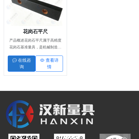
度，也可作为精密划线、工装定
部件。精度标准本产品精度严格
位、机床调试的基准靠尺，替代
遵循JB/T 7975-1999行业标准，
钢制直角尺适配高精测量环境。
平面度、垂直度公差均符合国家
二、精度标准产品执行 JB/T
及行业精密量具规范。
7975-1999 行业标准，工
花岗石平尺
产品概述花岗石平尺属于高精度
花岗石基准量具，是机械制造、
模具加工、精密计量、设备校
在线咨
查看详
准、工装装配场景中的核心检测
询
情
基准部件。产品采用优质花岗石
材质，经过时效去应力、精细打
磨、精密研磨等多道工艺精加工
而成，整体结构稳定、工作面精
度极高，不易形变、精度保持性
优异。产品应用花岗石平尺核心
用于各类工件的直线度、平面度
误差检测，可作为精密划线、机
床导轨校正、工装找平、设备调
试的基准靠尺。广泛应用于机械
加工、模具