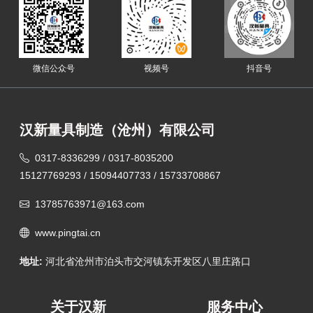
微信公众号
视频号
抖音号
汉新量具制造（沧州）有限公司
0317-8336299 / 0317-8035200
15127769293 / 15094407733 / 15733708867
13785763971@163.com
www.pingtai.cn
地址:
河北省沧州市泊头市交河镇东开发区八里庄路口
关于汉新
服务中心