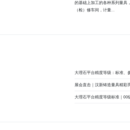
的基础上加工的各种系列量具
（检）修车间，计量...
大理石平台精度等级：标准、
展会直击｜汉新铸造量具精彩
大理石平台精度等级标准｜00级