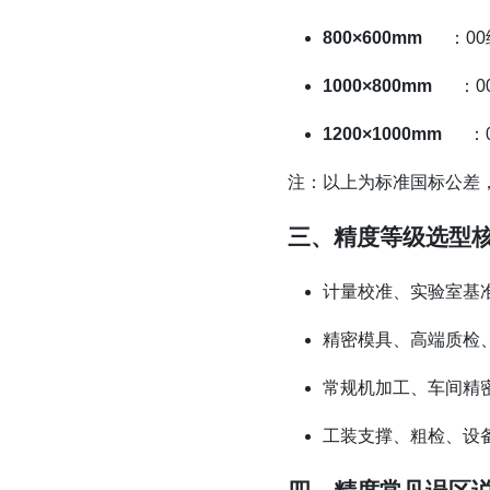
800×600mm
：00级≤
1000×800mm
：00级
1200×1000mm
：00级
注：以上为标准国标公差
三、精度等级选型
计量校准、实验室基
精密模具、高端质检
常规机加工、车间精
工装支撑、粗检、设