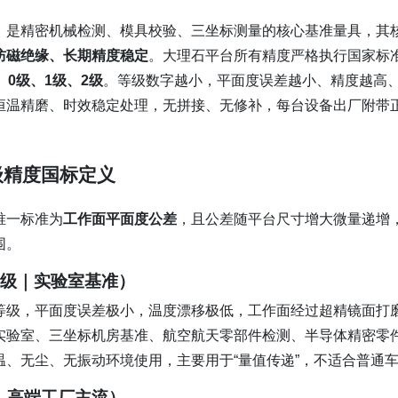
）是精密机械检测、模具校验、三坐标测量的核心基准量具，其
防磁绝缘、长期精度稳定
。大理石平台所有精度严格执行国家标
、0级、1级、2级
。等级数字越小，平面度误差越小、精度越高
恒温精磨、时效稳定处理，无拼接、无修补，每台设备出厂附带
级精度国标定义
唯一标准为
工作面平面度公差
，且公差随平台尺寸增大微量递增
围。
量级｜实验室基准）
等级，平面度误差极小，温度漂移极低，工作面经过超精镜面打
实验室、三坐标机房基准、航空航天零部件检测、半导体精密零
温、无尘、无振动环境使用，主要用于“量值传递”，不适合普通
｜高端工厂主流）