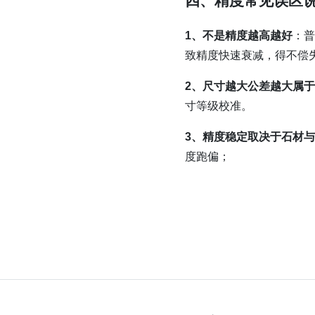
四、精度常见误区
1、不是精度越高越好
：普
致精度快速衰减，得不偿
2、尺寸越大公差越大属
寸等级校准。
3、精度稳定取决于石材
度跑偏；