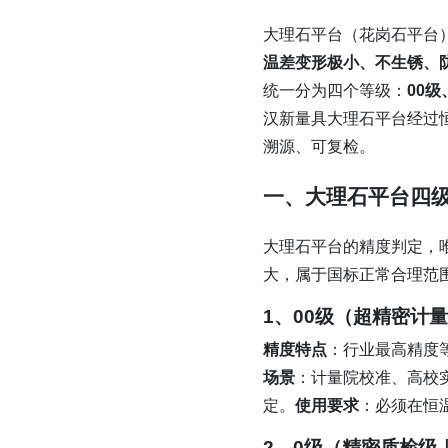
大理石平台（花岗石平台
温差变形极小、不生锈、
统一分为四个等级：
00级
汉新量具大理石平台经过
溯源、可复检。
一、大理石平台四
大理石平台的精度判定，
大，属于国标正常合理范
1、00级（超精密计
精度特点
：行业最高精度
场景
：计量院校准、高校
定。
使用要求
：必须在恒
2、0级（精密质检级