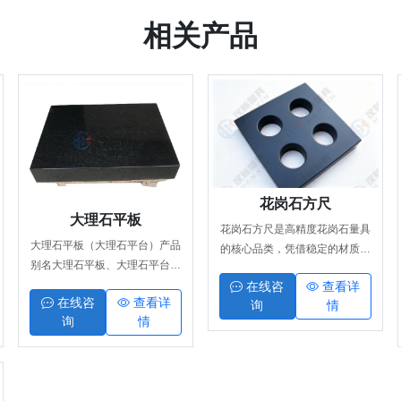
相关产品
花岗石方尺
大理石平板
花岗石方尺是高精度花岗石量具
大理石平板（大理石平台）产品
的核心品类，凭借稳定的材质性
别名大理石平板、大理石平台、
能与精准的测量精度，广泛应用
花岗石平板、花岗石平台、花岗
在线咨
查看详
于机械制造、模具加工、精密检
在线咨
查看详
岩平板、花岗岩平台大理石平板
询
情
测、计量校准、设备装配等各类
询
情
概述大理石平板（平台）是以天
精密工况。产品主要用于检测工
然花岗石为原料制作的精密基准
件平面度、垂直度误差，同时可
测量工具，精度按国家标准分为
作为精密划线、工装装配、设备
0级、1级、2级，是仪器仪表、
调试的基准量具，是精密加工与