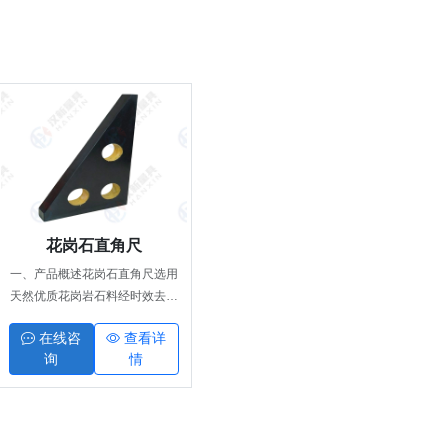
花岗石直角尺
一、产品概述花岗石直角尺选用
天然优质花岗岩石料经时效去应
力、精密研磨加工而成，属于高
在线咨
查看详
精度基准量具，广泛用于机械加
询
情
工、模具制造、精密计量、设备
检修、工装装配行业。依靠石材
耐磨、不易变形、不生锈、温度
形变系数小的特性，用来检测零