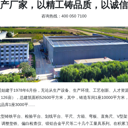
产厂家，以精工铸品质，以诚信
咨询热线：400 050 7100
始建于1978年6月份，无论从生产设备、生产环境、工艺创新、人才资
126亩），总建筑面积52600平方米，其中，铸造车间1座10000平方米
1座3000平......
T300大型铸铁平台、检验平台、划线平台、平尺、方箱、弯板、直角尺、V型
、调整垫铁、偏白检查仪、镁铝合金平尺等二十几个工量具系列。在积累