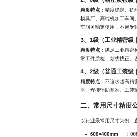
精度特点
：精度稳定、抗
模具厂、高端机加工车间
车间可稳定使用，不易受
3、1级（工业精密级
精度特点
：满足工业精密
常工件质检、划线找正、
4、2级（普通工装级
精度特点
：不追求超高精
平、焊接辅助基准、工装
二、常用尺寸精度
以行业最常用尺寸为例，
600×400mm
：00级≤