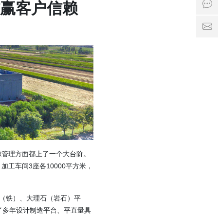
赢客户信赖
点击
邮箱：1
源管理方面都上了一个大台阶。
，加工车间3座各10000平方米，
架（铁）、大理石（岩石）平
了多年设计制造平台、平直量具