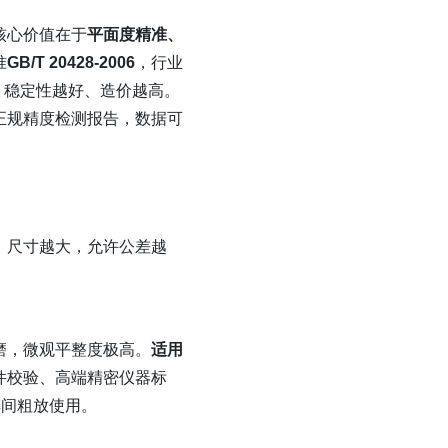
核心价值在于
平面度精准、
准
GB/T 20428-2006
，行业
、稳定性越好、造价越高。
正规精度检测报告，数据可
，尺寸越大，允许公差越
磨，微观平整度极高。
适用
件校验、高端精密仪器标
车间粗放使用。