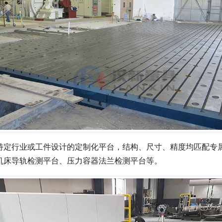
特定行业或工件设计的定制化平台，结构、尺寸、精度均匹配专
机床导轨检测平台、压力容器法兰检测平台等。