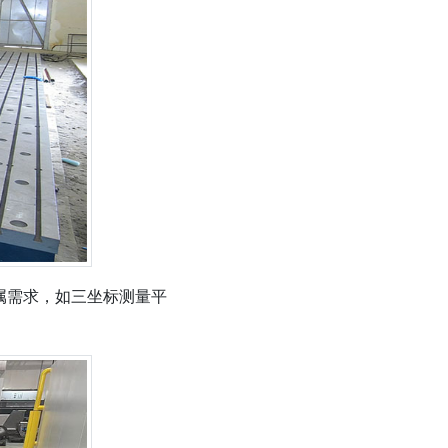
属需求，如三坐标测量平