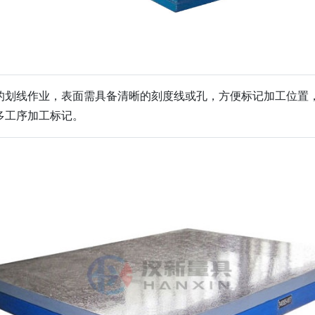
的划线作业，表面需具备清晰的刻度线或孔，方便标记加工位置
多工序加工标记。