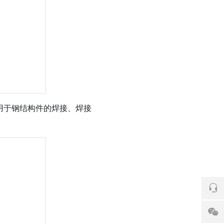
用于钢结构件的焊接、焊接
电话：