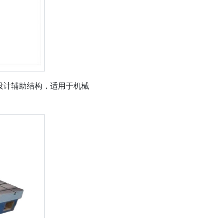
设计辅助结构，适用于机械