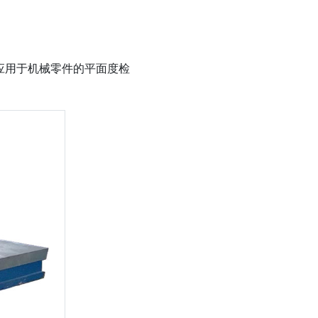
应用于机械零件的平面度检