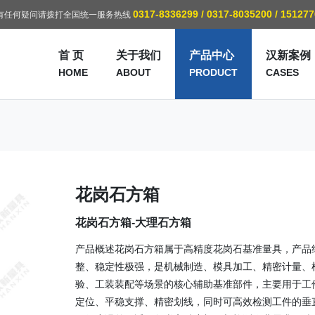
0317-8336299 / 0317-8035200 / 15127
有任何疑问请拨打全国统一服务热线
首 页
关于我们
产品中心
汉新案例
HOME
ABOUT
PRODUCT
CASES
花岗石方箱
花岗石方箱-大理石方箱
产品概述花岗石方箱属于高精度花岗石基准量具，产品
整、稳定性极强，是机械制造、模具加工、精密计量、
验、工装装配等场景的核心辅助基准部件，主要用于工
定位、平稳支撑、精密划线，同时可高效检测工件的垂