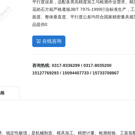
平行度误差，适配各类高精度加工与检测作业需求。精
花岗石方箱严格遵循JB/T 7975-1999行业标准生产，
面度、整体垂直度、平行度公差均符合国家精密量具规
品提供0
在线咨询
咨询热线:
0317-8336299 / 0317-8035200
15127769293 / 15094407733 / 15733708867
规格
整、稳定性极强，是机械制造、模具加工、精密计量、检测校验、工装装