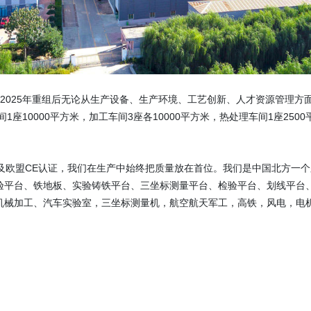
，2025年重组后无论从生产设备、生产环境、工艺创新、人才资源管理方面
1座10000平方米，加工车间3座各10000平方米，热处理车间1座2500
管理体系认证及欧盟CE认证，我们在生产中始终把质量放在首位。我们是中国北
验平台、铁地板、实验铸铁平台、三坐标测量平台、检验平台、划线平台
机械加工、汽车实验室，三坐标测量机，航空航天军工，高铁，风电，电