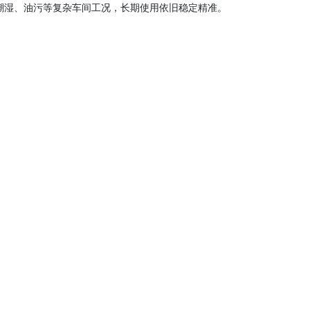
潮湿、油污等复杂车间工况，长期使用依旧稳定精准。