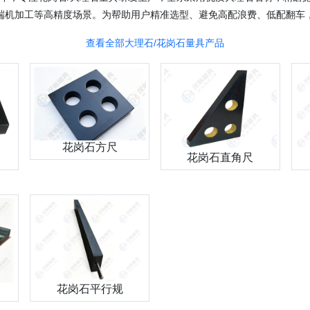
端机加工等高精度场景。为帮助用户精准选型、避免高配浪费、低配翻车
查看全部大理石/花岗石量具产品
花岗石方尺
花岗石直角尺
花岗石平行规