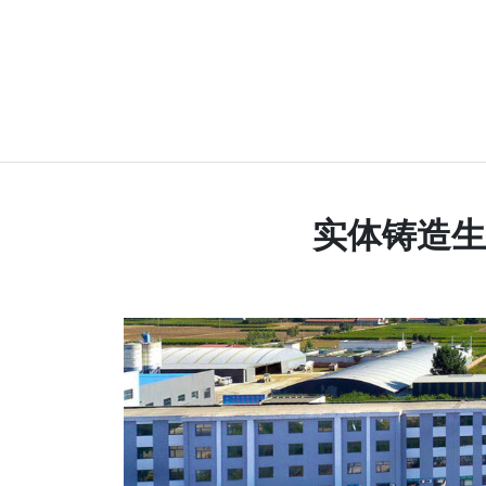
实体铸造生