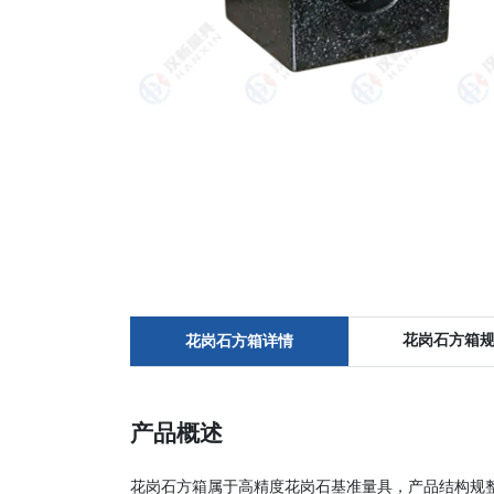
花岗石方箱
花岗石方箱详情
产品概述
花岗石方箱属于高精度花岗石基准量具，产品结构规