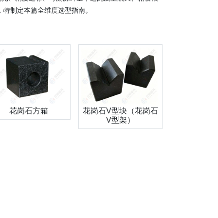
，特制定本篇全维度选型指南。
花岗石方箱
花岗石V型块（花岗石
V型架）