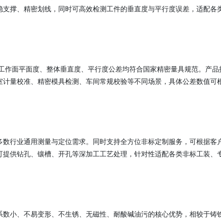
稳支撑、精密划线，同时可高效检测工件的垂直度与平行度误差，适配各
准生产，工作面平面度、整体垂直度、平行度公差均符合国家精密量具规范。产品
实验室计量校准、精密模具检测、车间常规校验等不同场景，具体公差数值可
多数行业通用测量与定位需求。同时支持全方位非标定制服务，可根据客
可提供钻孔、镶槽、开孔等深加工工艺处理，针对性适配各类非标工装、
系数小、不易变形、不生锈、无磁性、耐酸碱油污的核心优势，相较于铸