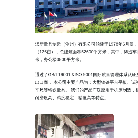
汉新量具制造（沧州）有限公司始建于1978年6月份
（126亩），总建筑面积52600平方米，其中，铸造车间
米，办公楼3500平方米。
通过了GB/T19001 &ISO 9001国际质量
出口商， 本公司主要产品为：大型铸铁平台平板、试
平尺等铸铁量具。 我们的产品广泛应用于机床制造，
耐磨度高、精度稳定、精度高等特点。