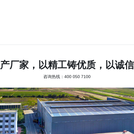
产厂家，以精工铸优质，以诚信
咨询热线：400 050 7100